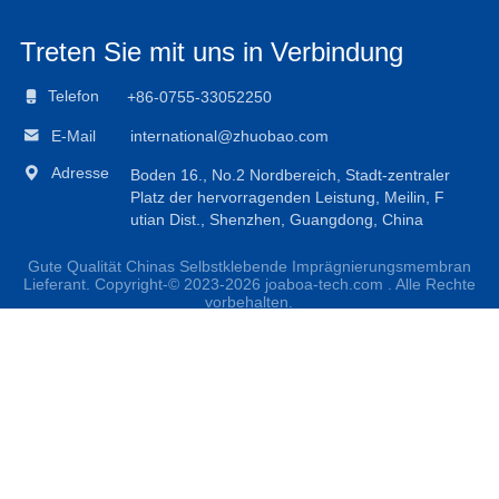
Treten Sie mit uns in Verbindung

Telefon
+86-0755-33052250

E-Mail
international@zhuobao.com

Adresse
Boden 16., No.2 Nordbereich, Stadt-zentraler
Platz der hervorragenden Leistung, Meilin, F
utian Dist., Shenzhen, Guangdong, China
Gute Qualität Chinas Selbstklebende Imprägnierungsmembran
Lieferant. Copyright-© 2023-2026 joaboa-tech.com . Alle Rechte
vorbehalten.