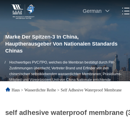
German
Marke Der Spitzen-3 In China,
Hauptherausgeber Von Nationalen Standards
Chinas
/
Hochwertiges PVC/TPO, welches die Membran bestätigt durch FM-
Zustimmungen überdacht; Vertreter Brand und Erfinder von den
chinesischen selbstklebenden wasserdichten Membranen; Präsidiums-
Mitglied und Vizepräsident Unit von China Nationale errichtende
wasserdichte Vereinigung (CWA)
Haus
>
Wasserdichte Reihe
>
Self Adhesive Waterproof Membrane
self adhesive waterproof membrane (