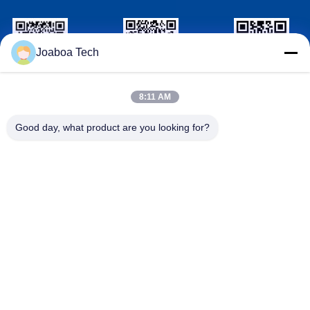
Joaboa Tech
Wechat Identifikation
LinkedIn Identifikation
WhatsAPP
8:11 AM
Identifikation
Good day, what product are you looking for?
Treten Sie mit uns in Verbindung

Telefon
+86-0755-33052250

E-Mail
international@zhuobao.com

Adresse
Boden 16., No.2 Nordbereich, Stadt-zentraler
Platz der hervorragenden Leistung, Meilin, F
utian Dist., Shenzhen, Guangdong, China
Gute Qualität Chinas Selbstklebende Imprägnierungsmembran
Lieferant. Copyright-© 2023-2026 joaboa-tech.com . Alle Rechte
vorbehalten.