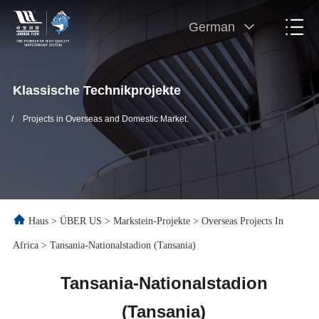
German
Klassische Technikprojekte
/
Projects in Overseas and Domestic Market.
Haus
>
ÜBER US
>
Markstein-Projekte
>
Overseas Projects In
Africa
>
Tansania-Nationalstadion (Tansania)
Tansania-Nationalstadion
(Tansania)