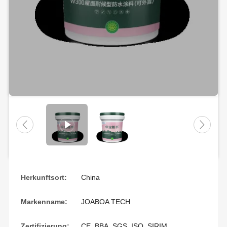
Herkunftsort:
China
Markenname:
JOABOA TECH
Zertifizierung:
CE, BBA, SGS, ISO, SIRIM