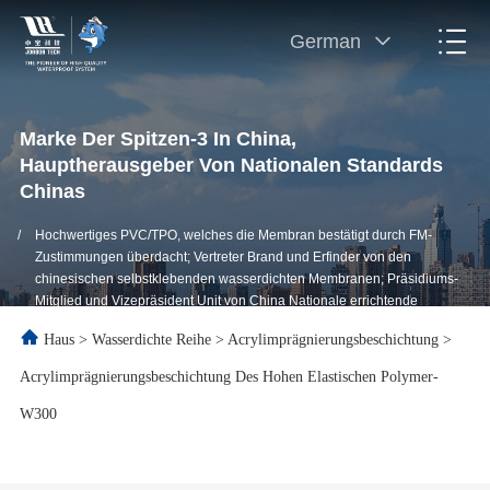
German
Marke Der Spitzen-3 In China,
Hauptherausgeber Von Nationalen Standards
Chinas
/
Hochwertiges PVC/TPO, welches die Membran bestätigt durch FM-
Zustimmungen überdacht; Vertreter Brand und Erfinder von den
chinesischen selbstklebenden wasserdichten Membranen; Präsidiums-
Mitglied und Vizepräsident Unit von China Nationale errichtende
wasserdichte Vereinigung (CWA)
Haus
>
Wasserdichte Reihe
>
Acrylimprägnierungsbeschichtung
>
Acrylimprägnierungsbeschichtung Des Hohen Elastischen Polymer-
W300