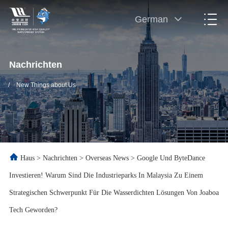
German
Nachrichten
/
New Things about Us
Haus
>
Nachrichten
>
Overseas News
>
Google Und ByteDance
Investieren! Warum Sind Die Industrieparks In Malaysia Zu Einem
Strategischen Schwerpunkt Für Die Wasserdichten Lösungen Von Joaboa
Tech Geworden?