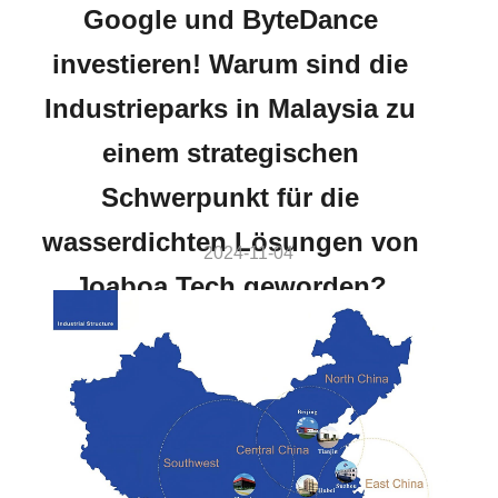
Google und ByteDance
investieren! Warum sind die
Industrieparks in Malaysia zu
einem strategischen
Schwerpunkt für die
wasserdichten Lösungen von
2024-11-04
Joaboa Tech geworden?