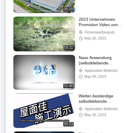
00:20
2023 Unternehmen
Promotion Video von
Joaboa Tech
Firmenwerbespots
May 30, 2023
05:11
Nass Anwendung
(selbstklebende
Membran Bondsure mit
Application Methods
dem nass Zement, zum
May 30, 2023
von Substrat-
Behandlung zu tun)
01:46
Wetter-beständige
selbstklebende
Imprägnierungsbutylmembr
Application Methods
Bondsure® TPO
May 30, 2023
00:33