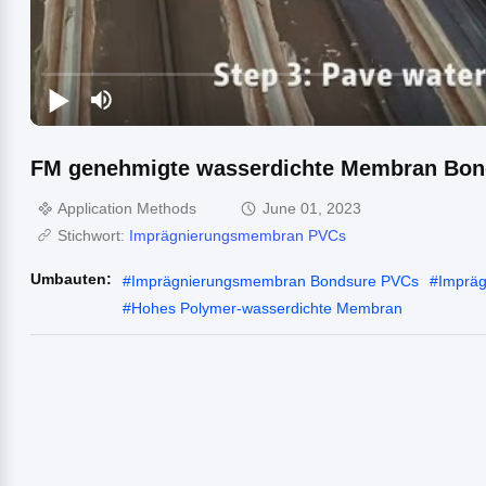
FM genehmigte wasserdichte Membran Bo
Application Methods
June 01, 2023
Stichwort:
Imprägnierungsmembran PVCs
Umbauten:
#
Imprägnierungsmembran Bondsure PVCs
#
Imprä
#
Hohes Polymer-wasserdichte Membran