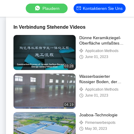
Plaudern
Kontaktieren Sie Uns
In Verbindung Stehende Videos
Dünne Keramikziegel-
Oberfläche umfaßtes
dekoratives u.
Application Methods
energiesparendes
June 01, 2023
integriertes
Umhüllungs-System
03:28
Wasserbasierter
flüssiger Boden, der
System verhärtet
Application Methods
June 01, 2023
04:19
Joaboa-Technologie
Firmenwerbespots
May 30, 2023