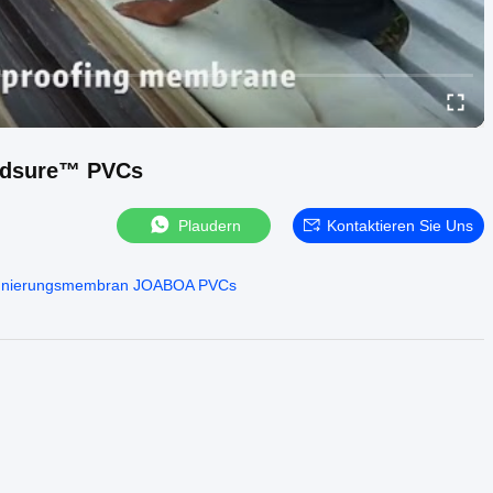
ndsure™ PVCs
Plaudern
Kontaktieren Sie Uns
gnierungsmembran JOABOA PVCs