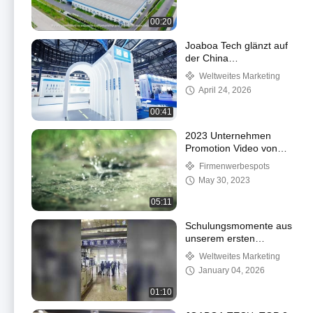
00:20
Joaboa Tech glänzt auf
der China
Waterproofing Exhibition
Weltweites Marketing
2025!
April 24, 2026
00:41
2023 Unternehmen
Promotion Video von
Joaboa Tech
Firmenwerbespots
May 30, 2023
05:11
Schulungsmomente aus
unserem ersten
Overseas Authorized
Weltweites Marketing
Applicator Program!
January 04, 2026
01:10