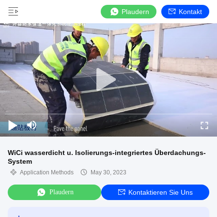
Plaudern
Kontakt
WiCi wasserdicht u. Isolierungs-integriertes Überdachungs-
System
Application Methods
May 30, 2023
Plaudern
Kontaktieren Sie Uns