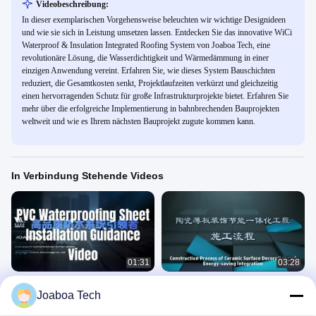
Videobeschreibung:
In dieser exemplarischen Vorgehensweise beleuchten wir wichtige Designideen
und wie sie sich in Leistung umsetzen lassen. Entdecken Sie das innovative WiCi
Waterproof & Insulation Integrated Roofing System von Joaboa Tech, eine
revolutionäre Lösung, die Wasserdichtigkeit und Wärmedämmung in einer
einzigen Anwendung vereint. Erfahren Sie, wie dieses System Bauschichten
reduziert, die Gesamtkosten senkt, Projektlaufzeiten verkürzt und gleichzeitig
einen hervorragenden Schutz für große Infrastrukturprojekte bietet. Erfahren Sie
mehr über die erfolgreiche Implementierung in bahnbrechenden Bauprojekten
weltweit und wie es Ihrem nächsten Bauprojekt zugute kommen kann.
In Verbindung Stehende Videos
01:31
03:28
FM genehmigte wasserdichte
Dünne Keramikziegel-Oberfläche
Joaboa Tech
Membran Bondsure™ PVCs
umfaßtes dekoratives u.
energiesparendes integriertes
Application Methods
Application Methods