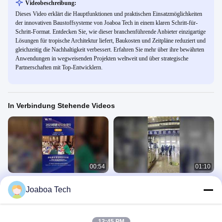
Videobeschreibung:
Dieses Video erklärt die Hauptfunktionen und praktischen Einsatzmöglichkeiten
der innovativen Baustoffsysteme von Joaboa Tech in einem klaren Schritt-für-
Schritt-Format. Entdecken Sie, wie dieser branchenführende Anbieter einzigartige
Lösungen für tropische Architektur liefert, Baukosten und Zeitpläne reduziert und
gleichzeitig die Nachhaltigkeit verbessert. Erfahren Sie mehr über ihre bewährten
Anwendungen in wegweisenden Projekten weltweit und über strategische
Partnerschaften mit Top-Entwicklern.
In Verbindung Stehende Videos
00:54
01:10
Green Building Forum 2025:Malaysia
Schulungsmomente aus unserem
Joaboa Tech
Stop!
ersten Overseas Authorized
Applicator Program!
Weltweites Marketing
Weltweites Marketing
January 04, 2026
January 04, 2026
12:45 PM